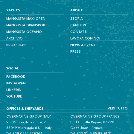
YACHTS
ABOUT
MANGUSTA MAXI OPEN
STORIA
MANGUSTA GRANSPORT
CANTIERI
MANGUSTA OCEANO
CONTATTI
ARCHIVIO
LAVORA CON NOI
BROKERAGE
NEWS & EVENTI
PRESS
SOCIAL
FACEBOOK
INSTAGRAM
LINKEDIN
YOUTUBE
VEDI TUTTO
OFFICES & SHIPYARDS
OVERMARINE GROUP ITALY
OVERMARINE GROUP FRANCE
Via Marina di Levante, 2
Port Camille Rayon, 06220
55049 Viareggio (LU) – Italy
Golfe Juan - France
Tel.
+39 0584 389364
Tel.
+33 (0) 6 85 99 91 21