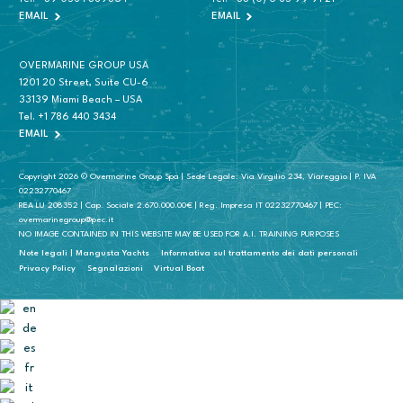
EMAIL
EMAIL
OVERMARINE GROUP USA
1201 20 Street, Suite CU-6
33139 Miami Beach – USA
Tel.
+1 786 440 3434
EMAIL
Copyright 2026 © Overmarine Group Spa | Sede Legale: Via Virgilio 234, Viareggio | P. IVA
02232770467
REA LU 208352 | Cap. Sociale 2.670.000.00€ | Reg. Impresa IT 02232770467 | PEC:
overmarinegroup@pec.it
NO IMAGE CONTAINED IN THIS WEBSITE MAY BE USED FOR A.I. TRAINING PURPOSES
Note legali | Mangusta Yachts
Informativa sul trattamento dei dati personali
Privacy Policy
Segnalazioni
Virtual Boat