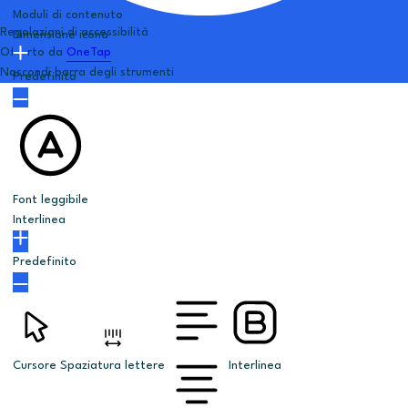
Moduli di contenuto
Regolazioni di accessibilità
Dimensione icona
Offerto da
OneTap
Nascondi barra degli strumenti
Predefinito
Font leggibile
Interlinea
Predefinito
Cursore
Spaziatura lettere
Interlinea