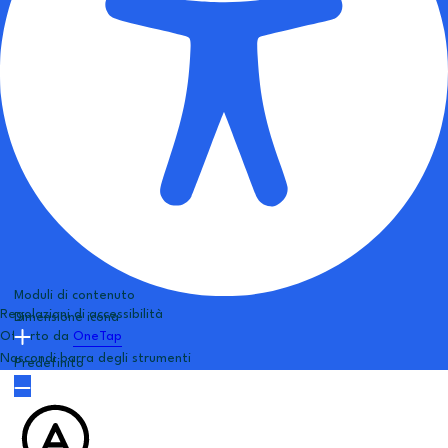
Moduli di contenuto
Regolazioni di accessibilità
Dimensione icona
Offerto da
OneTap
Nascondi barra degli strumenti
Predefinito