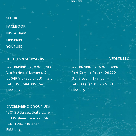
PRESS
SOCIAL
FACEBOOK
INSTAGRAM
LINKEDIN
YOUTUBE
VEDI TUTTO
OFFICES & SHIPYARDS
OVERMARINE GROUP ITALY
OVERMARINE GROUP FRANCE
Via Marina di Levante, 2
Port Camille Rayon, 06220
55049 Viareggio (LU) – Italy
Golfe Juan - France
Tel.
+39 0584 389364
Tel.
+33 (0) 6 85 99 91 21
EMAIL
EMAIL
OVERMARINE GROUP USA
1201 20 Street, Suite CU-6
33139 Miami Beach – USA
Tel.
+1 786 440 3434
EMAIL