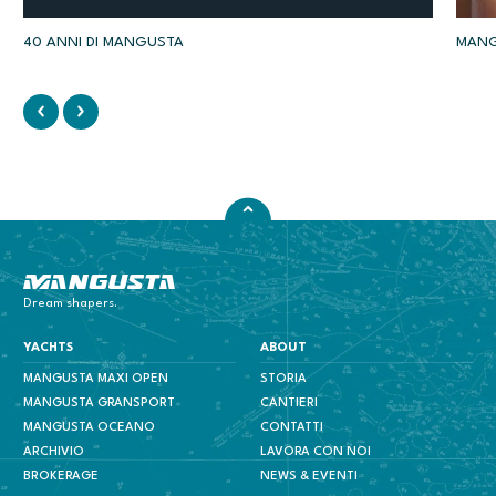
40 ANNI DI MANGUSTA
MANG
Mangusta Yachts
Dream shapers.
YACHTS
ABOUT
MANGUSTA MAXI OPEN
STORIA
MANGUSTA GRANSPORT
CANTIERI
MANGUSTA OCEANO
CONTATTI
ARCHIVIO
LAVORA CON NOI
BROKERAGE
NEWS & EVENTI