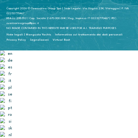
Copyright 2026 © Overmarine Group Spa | Sede Legale: Via Virgilio 234, Viareggio | P. IVA
02232770467
REA LU 208352 | Cap. Sociale 2.670.000.00€ | Reg. Impresa IT 02232770467 | PEC:
overmarinegroup@pec.it
NO IMAGE CONTAINED IN THIS WEBSITE MAY BE USED FOR A.I. TRAINING PURPOSES
Note legali | Mangusta Yachts
Informativa sul trattamento dei dati personali
Privacy Policy
Segnalazioni
Virtual Boat