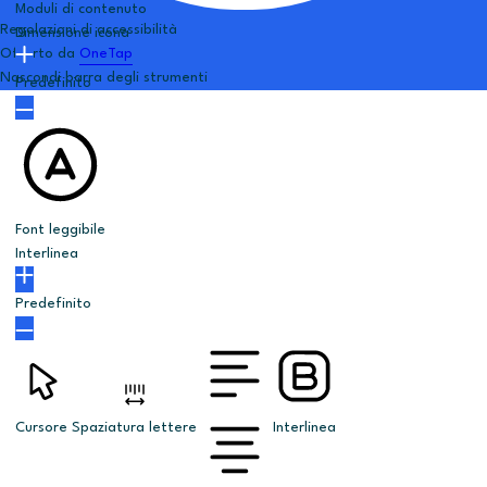
Moduli di contenuto
Regolazioni di accessibilità
Dimensione icona
Offerto da
OneTap
Nascondi barra degli strumenti
Predefinito
Font leggibile
Interlinea
Predefinito
Cursore
Spaziatura lettere
Interlinea