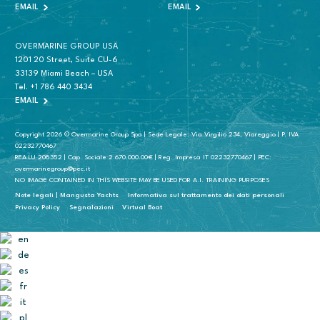
EMAIL
EMAIL
OVERMARINE GROUP USA
1201 20 Street, Suite CU-6
33139 Miami Beach – USA
Tel.
+1 786 440 3434
EMAIL
Copyright 2026 © Overmarine Group Spa | Sede Legale: Via Virgilio 234, Viareggio | P. IVA
02232770467
REA LU 208352 | Cap. Sociale 2.670.000.00€ | Reg. Impresa IT 02232770467 | PEC:
overmarinegroup@pec.it
NO IMAGE CONTAINED IN THIS WEBSITE MAY BE USED FOR A.I. TRAINING PURPOSES
Note legali | Mangusta Yachts
Informativa sul trattamento dei dati personali
Privacy Policy
Segnalazioni
Virtual Boat